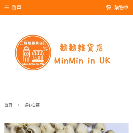
選單
購物車
›
首頁
通心白蓮