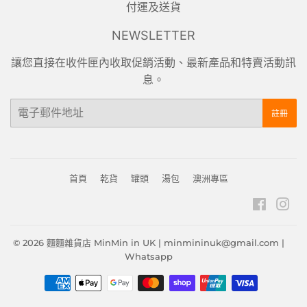
付運及送貨
NEWSLETTER
讓您直接在收件匣內收取促銷活動、最新產品和特賣活動訊
息。
電
註冊
子
郵
件
首頁
乾貨
罐頭
湯包
澳洲專區
Faceb
In
© 2026
麵麵雜貨店 MinMin in UK
|
minmininuk@gmail.com
|
Whatsapp
付
款