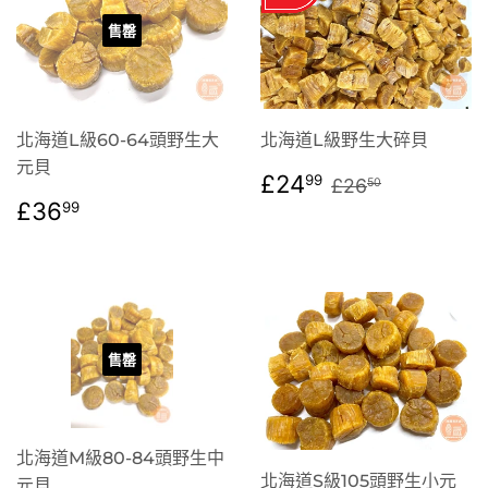
售罄
北海道L級60-64頭野生大
北海道L級野生大碎貝
元貝
售
£24.99
定價
£26.50
£24
99
£26
50
價
定
£36.99
£36
99
價
售罄
北海道M級80-84頭野生中
北海道S級105頭野生小元
元貝