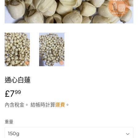
通心白蓮
£7
£7.99
99
內含稅金。 結帳時計算
運費
。
重量