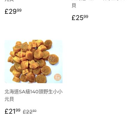
貝
定
£29.99
£29
99
定
£25.99
價
£25
99
價
北海道SA級140頭野生小小
元貝
售
£21.99
定價
£22.50
£21
99
£22
50
價