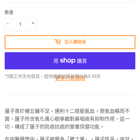
數量
-
+
加入購物車
*3個工作天內發貨，經快遞運送時效預計為3-10天
更多付款選項
蓮子善於補五臟不足，通利十二經脈氣血，使氣血暢而不
腐，蓮子所含氧化黃心樹寧鹼對鼻咽癌有抑制作用，這一
切，構成了蓮子的防癌抗癌的營養保健功能。
在中醫藥學中，蓮子被譽為「脾之果」。蓮子性平，味甘、