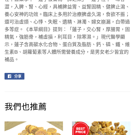
澀，入脾、腎、心經，具補脾益胃、益腎固精、健脾止瀉、
養心安神的功效。臨床上多用於治療脾虛久瀉，食欲不振；
還可治虛煩、心悸、失眠、遺精、淋濁、婦女崩漏，白帶過
多等症。《本草綱目》提到：「蓮子，交心腎，厚腸胃，固
精氣，強筋骨，補虛損，利耳目，除寒濕。」現代醫學顯
示，蓮子含高碳水化合物、蛋白質及脂肪、鈣、磷、鐵、維
生素B、胡蘿蔔素等人體所需營養成分，是男女老少皆宜的
補品。
分享
分
享
至
Facebook
我們也推薦