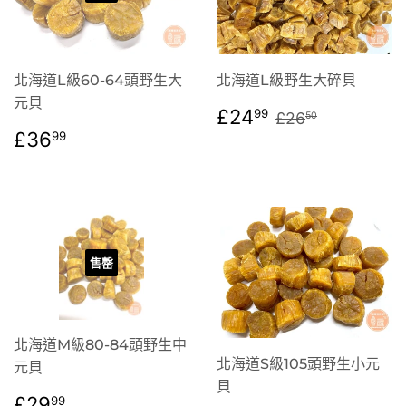
北海道L級60-64頭野生大
北海道L級野生大碎貝
元貝
售
£24.99
定價
£26.50
£24
99
£26
50
價
定
£36.99
£36
99
價
售罄
北海道M級80-84頭野生中
北海道S級105頭野生小元
元貝
貝
定
£29.99
£29
99