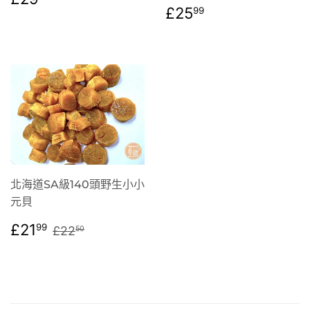
定
£25.99
價
£25
99
價
北海道SA級140頭野生小小
元貝
售
£21.99
定價
£22.50
£21
99
£22
50
價