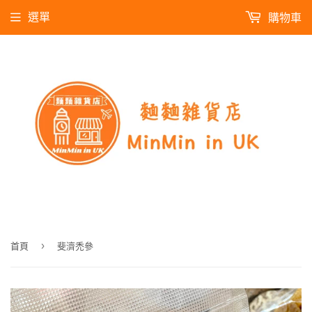
選單
購物車
›
首頁
斐濟禿參