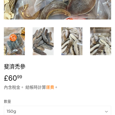
斐濟禿參
£60
£60.99
99
內含稅金。 結帳時計算
運費
。
數量