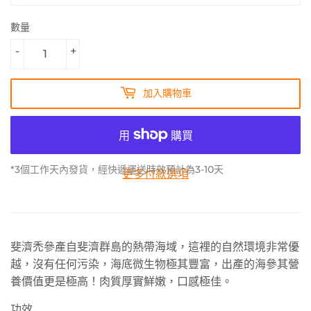
數量
-
+
加入購物車
*3個工作天內發貨，經快遞運送時效預計為3-10天
更多付款選項
斐濟禿參產自斐濟群島的熱帶海域，這裡的自然環境非常優
越，沒有任何污染，海底微生物極其豐富，出產的海參其營
養價值更是極高！肉質厚實鮮嫩，口感極佳。
功效